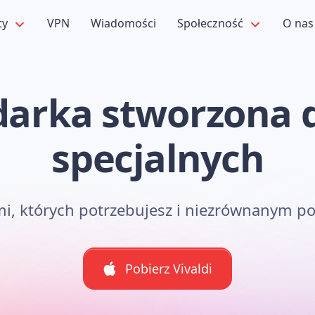
ty
VPN
Wiadomości
Społeczność
O na
darka stworzona 
specjalnych
mi, których potrzebujesz i niezrównanym po
Pobierz Vivaldi