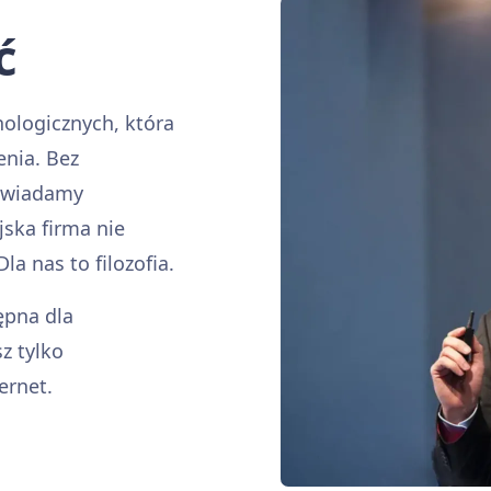
ć
nologicznych, która
enia. Bez
owiadamy
jska firma nie
la nas to filozofia.
ępna dla
sz tylko
ernet.