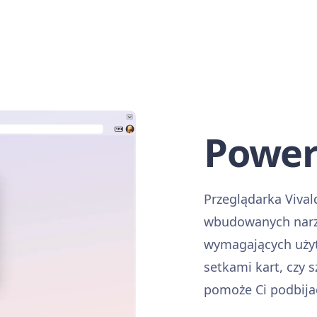
Power
Przeglądarka Vival
wbudowanych narzę
wymagających użyt
setkami kart, czy 
pomoże Ci podbijać