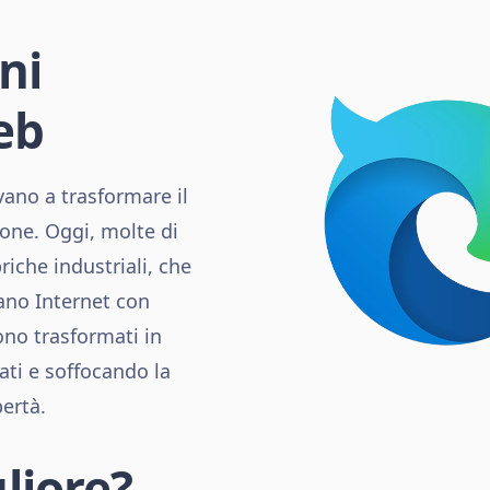
ni
eb
vano a trasformare il
one. Oggi, molte di
iche industriali, che
ano Internet con
ono trasformati in
ati e soffocando la
bertà.
liore?