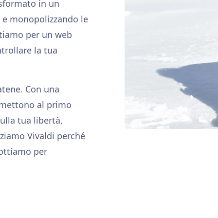
asformato in un
ti e monopolizzando le
attiamo per un web
trollare la tua
catene. Con una
 mettono al primo
la tua libertà,
zziamo Vivaldi perché
ottiamo per