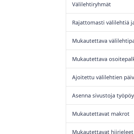
Välilehtiryhmät
Rajattomasti välilehtiä j
Mukautettava välilehtipa
Mukautettava osoitepalk
Ajoitettu välilehtien päiv
Asenna sivustoja työpöy
Mukautettavat makrot
Mukautettavat hiirieleet