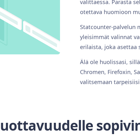
valittaessa. Parasta s
otettava huomioon mui
Statcounter-palvelun 
yleisimmät valinnat val
erilaista, joka asettaa 
Älä ole huolissasi, si
Chromen, Firefoxin, S
valitsemaan tarpeisii
uottavuudelle sopivin