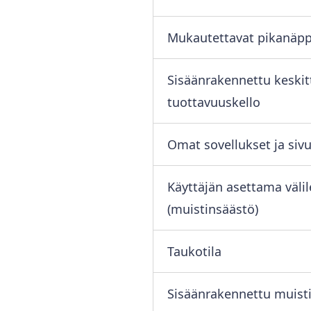
Mukautettavat pikanäp
Sisäänrakennettu keskit
tuottavuuskello
Omat sovellukset ja siv
Käyttäjän asettama väli
(muistinsäästö)
Taukotila
Sisäänrakennettu muist