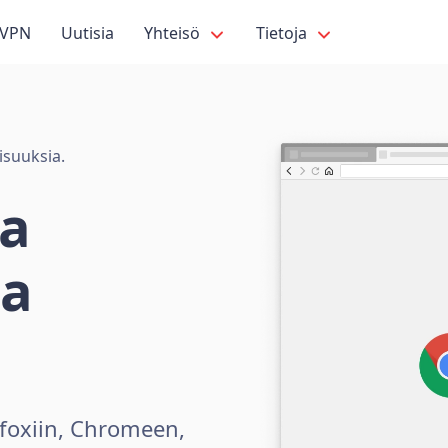
VPN
Uutisia
Yhteisö
Tietoja
isuuksia.
ta
sa
foxiin, Chromeen,