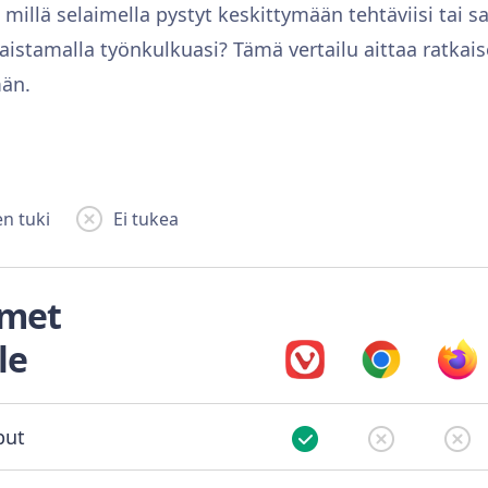
 millä selaimella pystyt keskittymään tehtäviisi tai
aistamalla työnkulkuasi? Tämä vertailu aittaa ratka
än.
n tuki
Ei tukea
imet
le
put