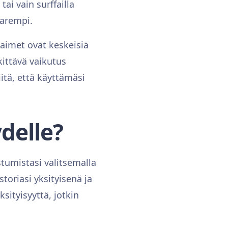
tai vain surffailla
parempi.
laimet ovat keskeisiä
kittävä vaikutus
tä, että käyttämäsi
delle?
stumistasi valitsemalla
storiasi yksityisenä ja
ksityisyyttä, jotkin