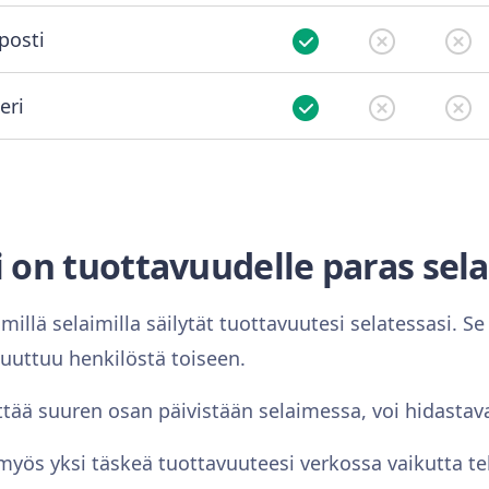
posti
eri
i on tuottavuudelle paras sela
illä selaimilla säilytät tuottavuutesi selatessasi. Se
muuttuu henkilöstä toiseen.
tää suuren osan päivistään selaimessa, voi hidastava
 myös yksi täskeä tuottavuuteesi verkossa vaikutta tek