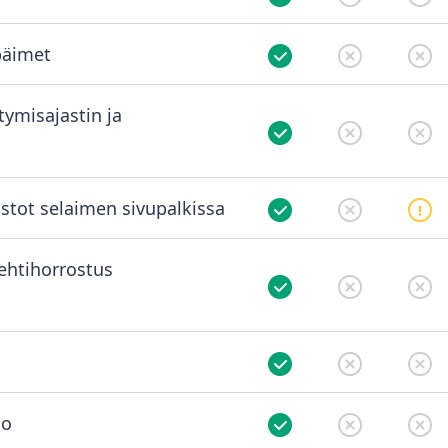
päimet
tymisajastin ja
ustot selaimen sivupalkissa
lehtihorrostus
io