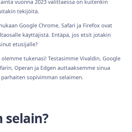
elainta vuonna 2023 valittaessa on kuitenkin
takin tekijöitä.
mukaan Google Chrome, Safari ja Firefox ovat
taosalle käyttäjistä. Entäpä, jos etsit jotakin
sinut etusijalle?
llä olemme tukenasi! Testasimme Vivaldin, Google
afarin, Operan ja Edgen auttaaksemme sinua
si parhaiten sopivimman selaimen.
 selain?