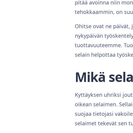
pitää avoinna niin monta
tehokkaammin, on suur
Ohitse ovat ne päivät, 
nykypäivän työskentely
tuottavuuteemme. Tuot
selain helpottaa työske
Mikä sela
Kyttäyksen uhriksi jou
oikean selaimen. Sellai
suojaa tietojasi vakoile
selaimet tekevät sen 