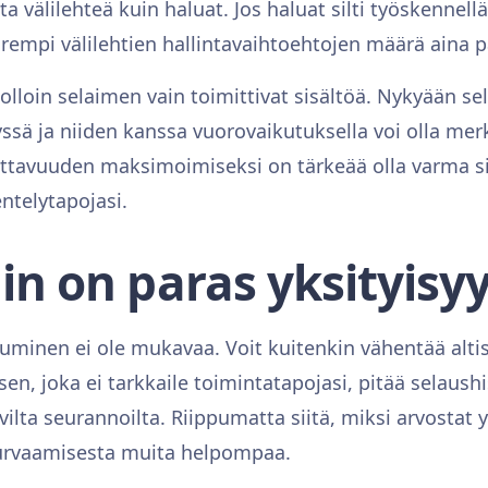
 välilehteä kuin haluat. Jos haluat silti työskennellä 
empi välilehtien hallintavaihtoehtojen määrä aina 
jolloin selaimen vain toimittivat sisältöä. Nykyään se
ssä ja niiden kanssa vuorovaikutuksella voi olla mer
tavuuden maksimoimiseksi on tärkeää olla varma sii
ntelytapojasi.
in on paras yksityisyy
tuminen ei ole mukavaa. Voit kuitenkin vähentää alti
sen, joka ei tarkkaile toimintatapojasi, pitää selaushi
vilta seurannoilta. Riippumatta siitä, miksi arvostat y
turvaamisesta muita helpompaa.