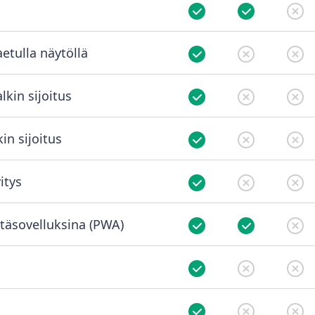
aetulla näytöllä
lkin sijoitus
in sijoitus
itys
täsovelluksina (PWA)