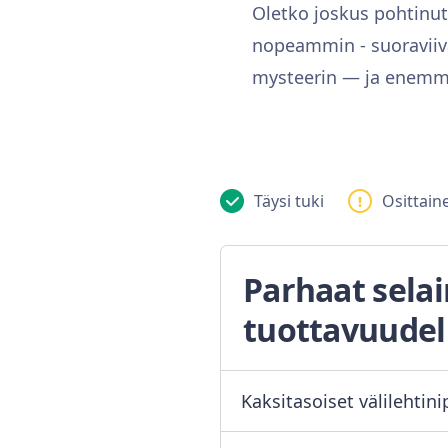
Oletko joskus pohtinut
nopeammin - suoraviiv
mysteerin — ja enemm
Täysi tuki
Osittaine
Parhaat sela
tuottavuudel
Kaksitasoiset välilehtini