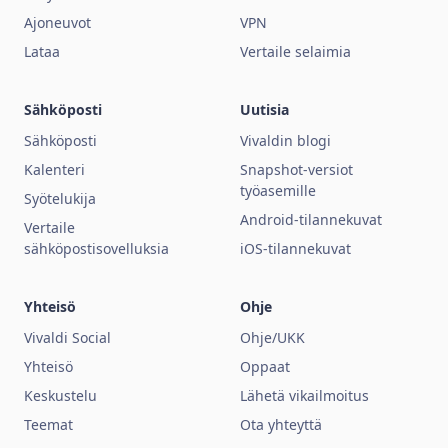
Ajoneuvot
VPN
Lataa
Vertaile selaimia
Sähköposti
Uutisia
Sähköposti
Vivaldin blogi
Kalenteri
Snapshot-versiot
työasemille
Syötelukija
Android-tilannekuvat
Vertaile
sähköpostisovelluksia
iOS-tilannekuvat
Yhteisö
Ohje
Vivaldi Social
Ohje/UKK
Yhteisö
Oppaat
Keskustelu
Lähetä vikailmoitus
Teemat
Ota yhteyttä