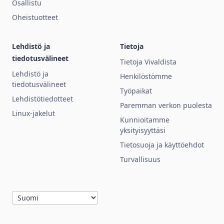
Osallistu
Oheistuotteet
Lehdistö ja
Tietoja
tiedotusvälineet
Tietoja Vivaldista
Lehdistö ja
Henkilöstömme
tiedotusvälineet
Työpaikat
Lehdistötiedotteet
Paremman verkon puolesta
Linux-jakelut
Kunnioitamme
yksityisyyttäsi
Tietosuoja ja käyttöehdot
Turvallisuus