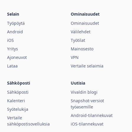
Selain
Ominaisuudet
Työpöytä
Ominaisuudet
Android
Välilehdet
iOS
Työtilat
Yritys
Mainosesto
Ajoneuvot
VPN
Lataa
Vertaile selaimia
Sähköposti
Uutisia
Sähköposti
Vivaldin blogi
Kalenteri
Snapshot-versiot
työasemille
Syötelukija
Android-tilannekuvat
Vertaile
sähköpostisovelluksia
iOS-tilannekuvat