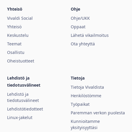
Yhteisö
Ohje
Vivaldi Social
Ohje/UKK
Yhteisö
Oppaat
Keskustelu
Lähetä vikailmoitus
Teemat
Ota yhteyttä
Osallistu
Oheistuotteet
Lehdistö ja
Tietoja
tiedotusvälineet
Tietoja Vivaldista
Lehdistö ja
Henkilöstömme
tiedotusvälineet
Työpaikat
Lehdistötiedotteet
Paremman verkon puolesta
Linux-jakelut
Kunnioitamme
yksityisyyttäsi