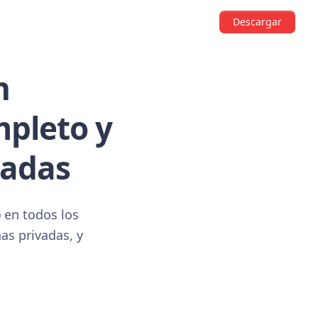
Descargar
n
mpleto y
vadas
) en todos los
as privadas, y