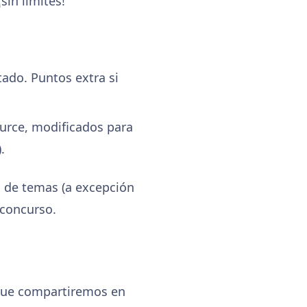
sin límites!
tado. Puntos extra si
ource, modificados para
.
a de temas (a excepción
 concurso.
, que compartiremos en