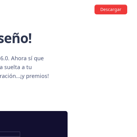
Descargar
iseño!
6.0. Ahora sí que
a suelta a tu
iración…¡y premios!