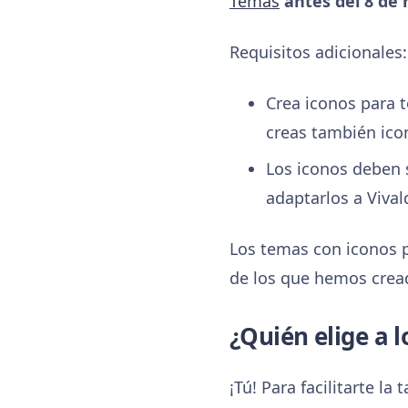
Temas
antes del 8 de
Requisitos adicionales:
Crea iconos para t
creas también icon
Los iconos deben 
adaptarlos a Vival
Los temas con iconos p
de los que hemos cread
¿Quién elige a 
¡Tú! Para facilitarte l