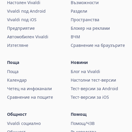
Настолен Vivaldi
Възможности
Vivaldi под Android
Раздели
Vivaldi под iOS
Пространства
Предприятие
Блокер на реклами
Автомобилен Vivaldi
ВЧМ
Изтегляне
Сравнение на браузърите
Поща
Новини
Поща
Блог на Vivaldi
Календар
Настолни тест-версии
Четец на инфоканали
Тест-версии за Android
Сравнение на пощите
Тест-версии за iOS
Общност
Помощ
Vivaldi социално
Помощ/ЧЗВ
Общност
Ръководства