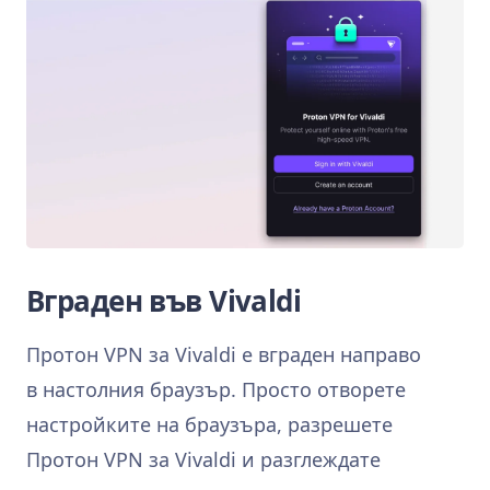
Вграден във Vivaldi
Протон VPN за Vivaldi е вграден направо
в настолния браузър. Просто отворете
настройките на браузъра, разрешете
Протон VPN за Vivaldi и разглеждате