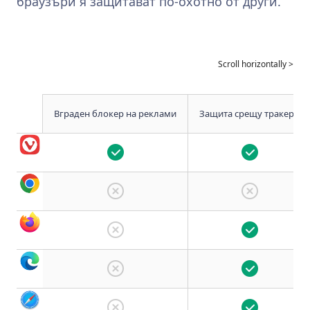
браузъри я защитават по‑охотно от други.
Вграден блокер на реклами
Защита срещу тракери