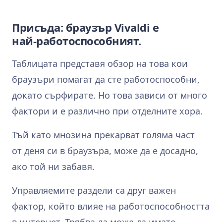
Присъда: браузър Vivaldi е
най‑работоспособният.
Таблицата представя обзор на това кои
браузъри помагат да сте работоспособни,
докато сърфирате. Но това зависи от много
фактори и е различно при отделните хора.
Тъй като мнозина прекарват голяма част
от деня си в браузъра, може да е досадно,
ако той ни забавя.
Управляемите раздели са друг важен
фактор, който влияе на работоспособността
в интернет. Трябва да може да имате