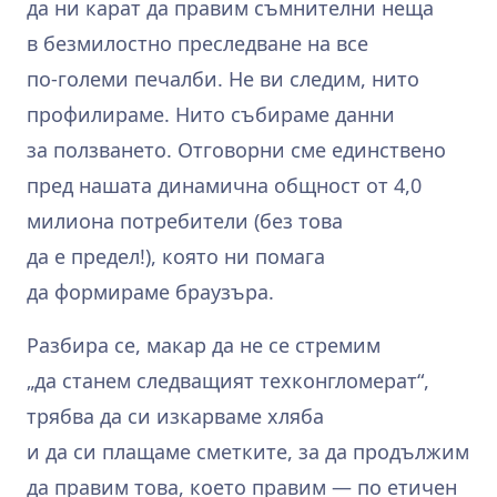
да ни карат да правим съмнителни неща
в безмилостно преследване на все
по‑големи печалби. Не ви следим, нито
профилираме. Нито събираме данни
за ползването. Отговорни сме единствено
пред нашата динамична общност от 4,0
милиона потребители (без това
да е предел!), която ни помага
да формираме браузъра.
Разбира се, макар да не се стремим
„да станем следващият техконгломерат“,
трябва да си изкарваме хляба
и да си плащаме сметките, за да продължим
да правим това, което правим — по етичен