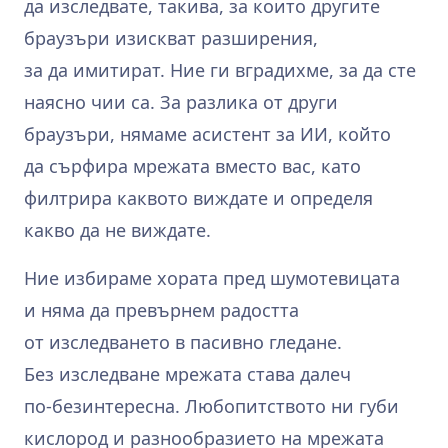
да изследвате, такива, за които другите
браузъри изискват разширения,
за да имитират. Ние ги вградихме, за да сте
наясно чии са. За разлика от други
браузъри, нямаме асистент за ИИ, който
да сърфира мрежата вместо вас, като
филтрира каквото виждате и определя
какво да не виждате.
Ние избираме хората пред шумотевицата
и няма да превърнем радостта
от изследването в пасивно гледане.
Без изследване мрежата става далеч
по‑безинтересна. Любопитството ни губи
кислород и разнообразието на мрежата