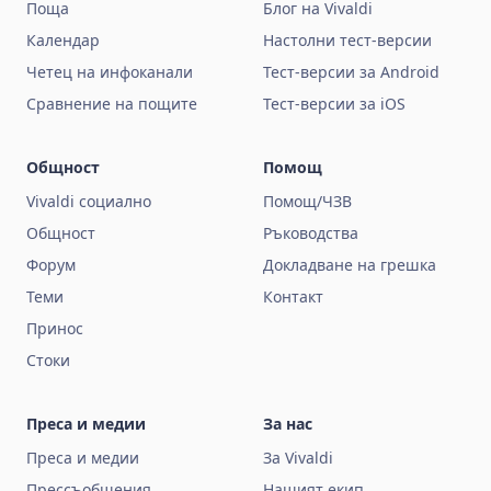
Поща
Блог на Vivaldi
Календар
Настолни тест-версии
Четец на инфоканали
Тест-версии за Android
Сравнение на пощите
Тест-версии за iOS
Общност
Помощ
Vivaldi социално
Помощ/ЧЗВ
Общност
Ръководства
Форум
Докладване на грешка
Теми
Контакт
Принос
Стоки
Преса и медии
За нас
Преса и медии
За Vivaldi
Прессъобщения
Нашият екип