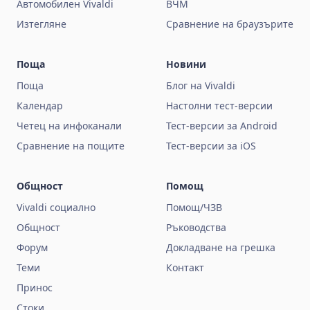
Автомобилен Vivaldi
ВЧМ
Изтегляне
Сравнение на браузърите
Поща
Новини
Поща
Блог на Vivaldi
Календар
Настолни тест-версии
Четец на инфоканали
Тест-версии за Android
Сравнение на пощите
Тест-версии за iOS
Общност
Помощ
Vivaldi социално
Помощ/ЧЗВ
Общност
Ръководства
Форум
Докладване на грешка
Теми
Контакт
Принос
Стоки