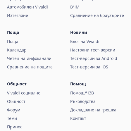
Автомобилен Vivaldi
ВЧМ
Изтегляне
Сравнение на браузърите
Поща
Новини
Поща
Блог на Vivaldi
Календар
Настолни тест-версии
Четец на инфоканали
Тест-версии за Android
Сравнение на пощите
Тест-версии за iOS
Общност
Помощ
Vivaldi социално
Помощ/ЧЗВ
Общност
Ръководства
Форум
Докладване на грешка
Теми
Контакт
Принос