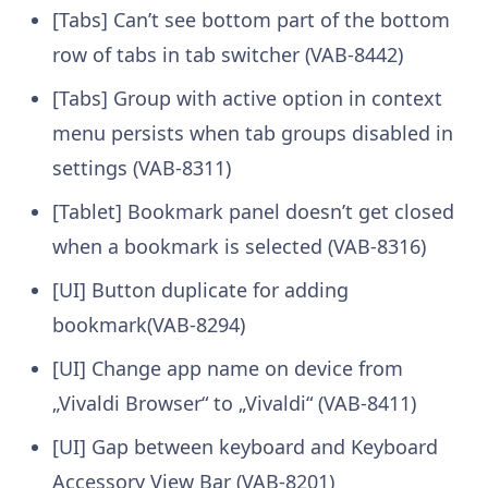
[Tabs] Can’t see bottom part of the bottom
row of tabs in tab switcher (VAB-8442)
[Tabs] Group with active option in context
menu persists when tab groups disabled in
settings (VAB-8311)
[Tablet] Bookmark panel doesn’t get closed
when a bookmark is selected (VAB-8316)
[UI] Button duplicate for adding
bookmark(VAB-8294)
[UI] Change app name on device from
„Vivaldi Browser“ to „Vivaldi“ (VAB-8411)
[UI] Gap between keyboard and Keyboard
Accessory View Bar (VAB-8201)