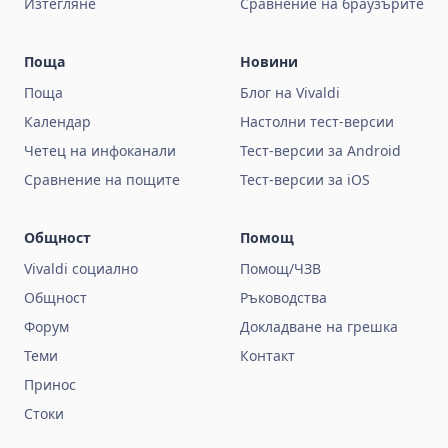
Изтегляне
Сравнение на браузърите
Поща
Новини
Поща
Блог на Vivaldi
Календар
Настолни тест-версии
Четец на инфоканали
Тест-версии за Android
Сравнение на пощите
Тест-версии за iOS
Общност
Помощ
Vivaldi социално
Помощ/ЧЗВ
Общност
Ръководства
Форум
Докладване на грешка
Теми
Контакт
Принос
Стоки