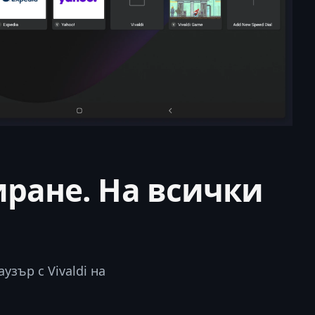
иране. На всички
зър с Vivaldi на