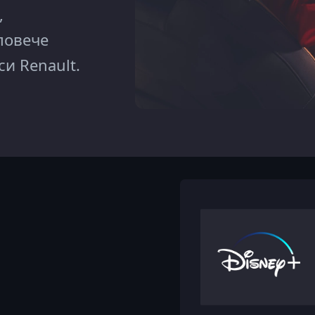
,
повече
си Renault.