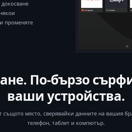
о докосване
 някои
ги променяте
ане. По‑бързо сърф
ваши устройства.
 същото място, сверявайки данните на вашия брау
телефон, таблет и компютър.