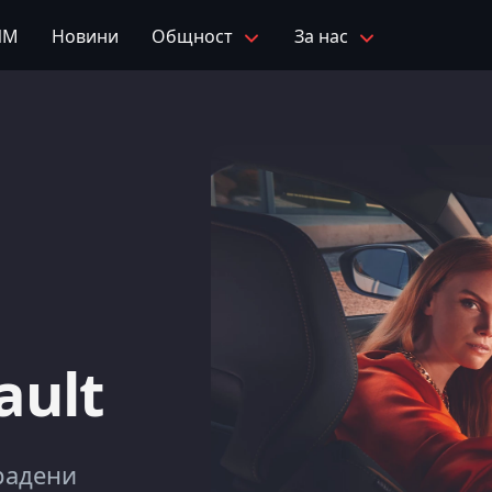
ЧМ
Новини
Общност
За нас
ault
градени