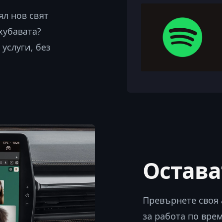
ял нов свят
хубавата?
услуги, без
Остава
Превърнете своя
за работа по вре