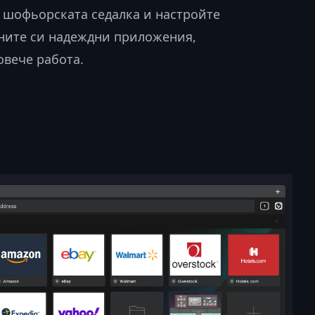
 шофьорската седалка и настройте
ните си надеждни приложения,
овече работа.