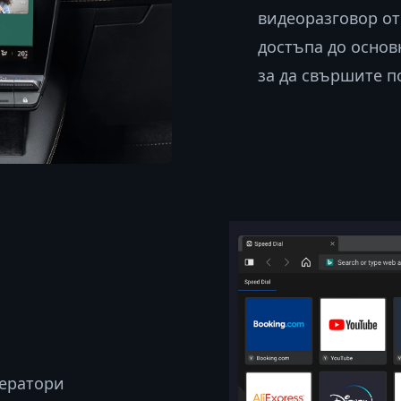
видеоразговор от
достъпа до основ
за да свършите п
мератори