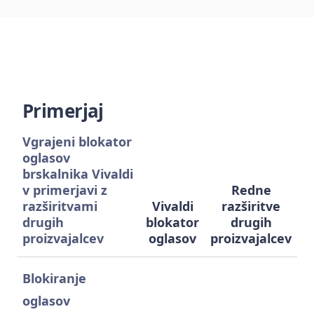
Primerjaj
Vgrajeni blokator
oglasov
brskalnika Vivaldi
v primerjavi z
Redne
razširitvami
Vivaldi
razširitve
drugih
blokator
drugih
proizvajalcev
oglasov
proizvajalcev
Blokiranje
oglasov