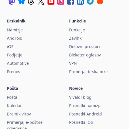
Brskalnik
Funkcije
Namizje
Funkcije
Android
Zavihki
iOS
Delovni prostori
Podjetje
Blokator oglasov
Automotive
VPN
Prenos
Primerjaj brskalnike
Pošta
Novice
Pošta
Vivaldi blog
Koledar
Posnetki namizja
Bralnik virov
Posnetki Android
Primerjaj e-poštne
Posnetki iOS
odjemalce