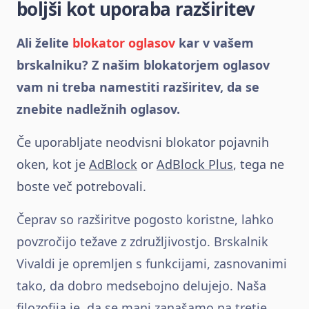
boljši kot uporaba razširitev
Ali želite
blokator oglasov
kar v vašem
brskalniku? Z našim blokatorjem oglasov
vam ni treba namestiti razširitev, da se
znebite nadležnih oglasov.
Če uporabljate neodvisni blokator pojavnih
oken, kot je
AdBlock
or
AdBlock Plus
, tega ne
boste več potrebovali.
Čeprav so razširitve pogosto koristne, lahko
povzročijo težave z združljivostjo. Brskalnik
Vivaldi je opremljen s funkcijami, zasnovanimi
tako, da dobro medsebojno delujejo. Naša
filozofija je, da se manj zanašamo na tretje