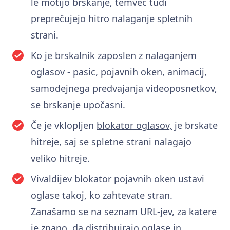
le motijo brskanje, temveč tudi
preprečujejo hitro nalaganje spletnih
strani.
Ko je brskalnik zaposlen z nalaganjem
oglasov - pasic, pojavnih oken, animacij,
samodejnega predvajanja videoposnetkov,
se brskanje upočasni.
Če je vklopljen
blokator oglasov,
je brskate
hitreje, saj se spletne strani nalagajo
veliko hitreje.
Vivaldijev
blokator pojavnih oken
ustavi
oglase takoj, ko zahtevate stran.
Zanašamo se na seznam URL-jev, za katere
je znano, da distribuirajo oglase in