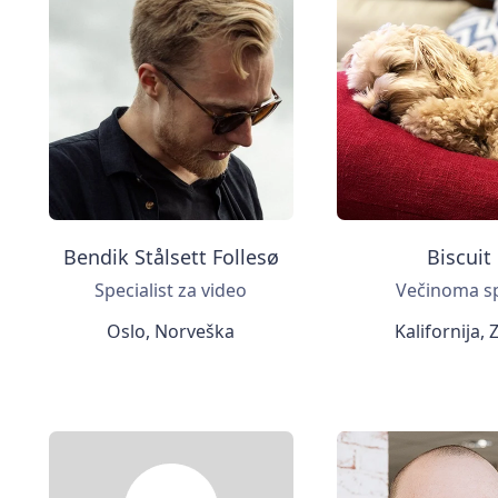
Bendik Stålsett Follesø
Biscuit
Specialist za video
Večinoma spi
Oslo, Norveška
Kalifornija,