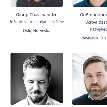
Giorgi Chavchanidze
Guðmundur 
Inženir za preskušanje rešitev
Ástvaldss
Razvijale
Oslo, Norveška
Reykjavík, Isl