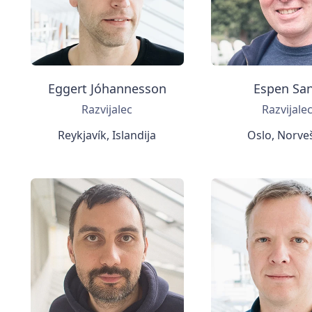
Eggert Jóhannesson
Espen Sa
Razvijalec
Razvijale
Reykjavík, Islandija
Oslo, Norve