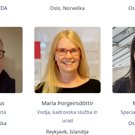
 ZDA
Oslo, Norveška
Os
us
María Þorgeirsdóttir
kta
Vodja, kadrovska služba in
Specia
urad
ška
Os
Reykjavík, Islandija