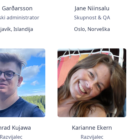
k Garðarsson
Jane Niinsalu
ki administrator
Skupnost & QA
avík, Islandija
Oslo, Norveška
nrad Kujawa
Karianne Ekern
Razvijalec
Razvijalec