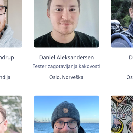
ndrup
Daniel Aleksandersen
D
c
Tester zagotavljanja kakovosti
andija
Oslo, Norveška
Os