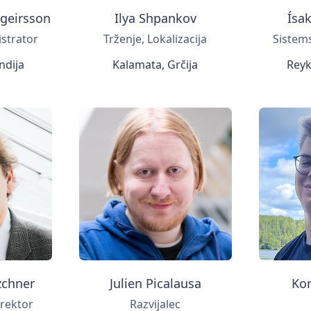
ngeirsson
Ilya Shpankov
Ísa
istrator
Trženje, Lokalizacija
Sistems
andija
Kalamata, Grčija
Reykj
zchner
Julien Picalausa
Ko
irektor
Razvijalec