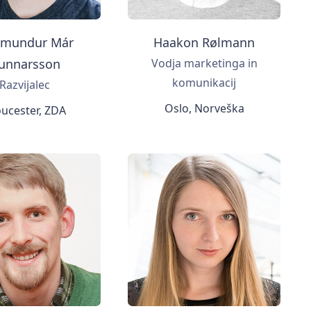
mundur Már
Haakon Rølmann
unnarsson
Vodja marketinga in
komunikacij
Razvijalec
Oslo, Norveška
ucester, ZDA