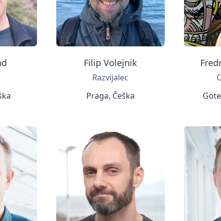
nd
Filip Volejnik
Fred
c
Razvijalec
O
ška
Praga, Češka
Göte