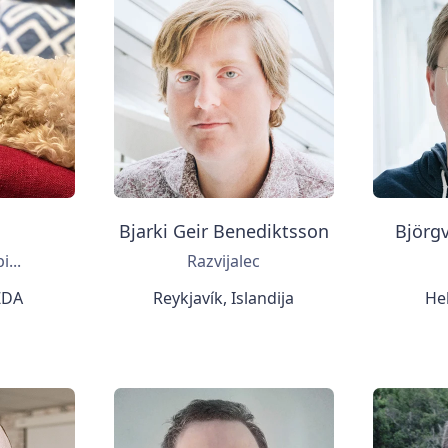
Bjarki Geir Benediktsson
Björg
...
Razvijalec
 ZDA
Reykjavík, Islandija
Hel