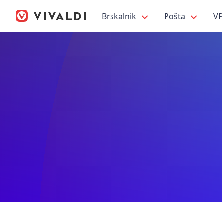
Brskalnik
Pošta
V