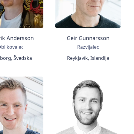
rik Andersson
Geir Gunnarsson
blikovalec
Razvijalec
borg, Švedska
Reykjavík, Islandija