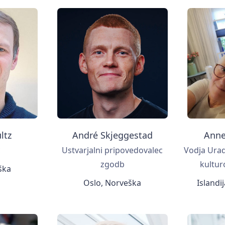
ltz
André Skjeggestad
Anne
c
Ustvarjalni pripovedovalec
Vodja Urad
zgodb
kultur
ška
Oslo, Norveška
Islandi