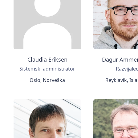
Claudia Eriksen
Dagur Amme
Sistemski administrator
Razvijale
Oslo, Norveška
Reykjavík, Isl