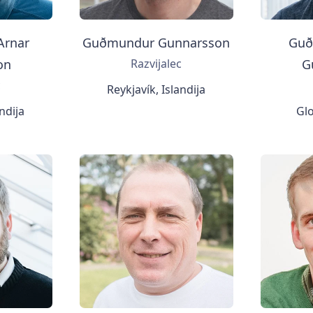
Arnar
Guðmundur Gunnarsson
Guð
on
Razvijalec
G
c
Reykjavík, Islandija
andija
Glo