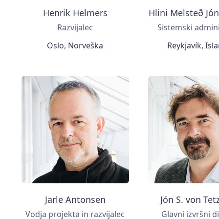
Henrik Helmers
Hlini Melsteð Jó
Razvijalec
Sistemski admin
Oslo, Norveška
Reykjavík, Isl
Jarle Antonsen
Jón S. von Tet
Vodja projekta in razvijalec
Glavni izvršni d