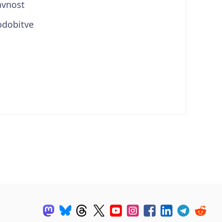
avnost
odobitve