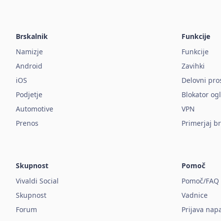
Brskalnik
Funkcije
Namizje
Funkcije
Android
Zavihki
iOS
Delovni pro
Podjetje
Blokator og
Automotive
VPN
Prenos
Primerjaj b
Skupnost
Pomoč
Vivaldi Social
Pomoč/FAQ
Skupnost
Vadnice
Forum
Prijava nap