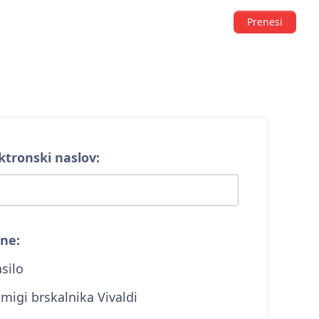
Prenesi
ktronski naslov:
ine:
silo
igi brskalnika Vivaldi