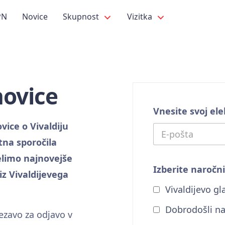
PN
Novice
Skupnost
Vizitka
novice
Vnesite svoj ele
vice o Vivaldiju
tna sporočila
elimo najnovejše
Izberite naročn
z Vivaldijevega
Vivaldijevo gla
Dobrodošli nam
ezavo za odjavo v