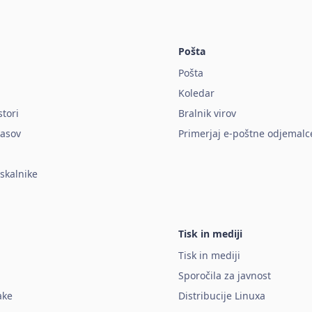
Pošta
Pošta
Koledar
stori
Bralnik virov
lasov
Primerjaj e-poštne odjemalc
rskalnike
Tisk in mediji
Tisk in mediji
Sporočila za javnost
ake
Distribucije Linuxa