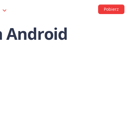
Pobierz
s
n Android