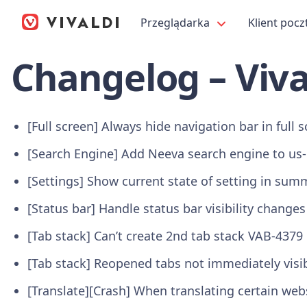
Przeglądarka
Klient pocz
Changelog – Viva
[Full screen] Always hide navigation bar in full
[Search Engine] Add Neeva search engine to us
[Settings] Show current state of setting in su
[Status bar] Handle status bar visibility change
[Tab stack] Can’t create 2nd tab stack VAB-4379
[Tab stack] Reopened tabs not immediately visib
[Translate][Crash] When translating certain we