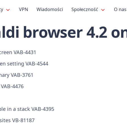
ty
VPN
Wiadomości
Społeczność
O na
ldi browser 4.2 o
 screen VAB-4431
-en setting VAB-4544
mmary VAB-3761
s VAB-4476
le in a stack VAB-4395
bsites VB-81187