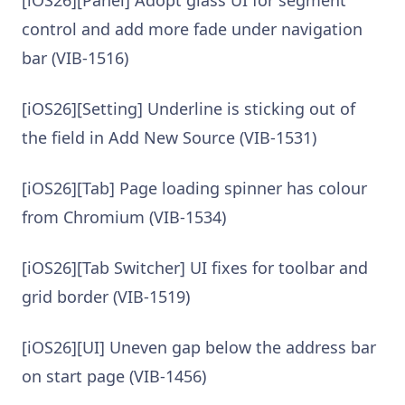
[iOS26][Panel] Adopt glass UI for segment
control and add more fade under navigation
bar (VIB-1516)
[iOS26][Setting] Underline is sticking out of
the field in Add New Source (VIB-1531)
[iOS26][Tab] Page loading spinner has colour
from Chromium (VIB-1534)
[iOS26][Tab Switcher] UI fixes for toolbar and
grid border (VIB-1519)
[iOS26][UI] Uneven gap below the address bar
on start page (VIB-1456)