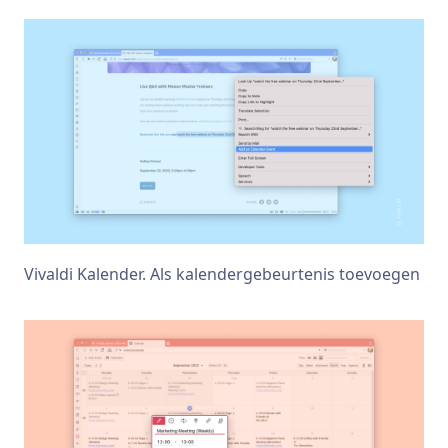
Vivaldi Kalender. Als kalendergebeurtenis toevoegen