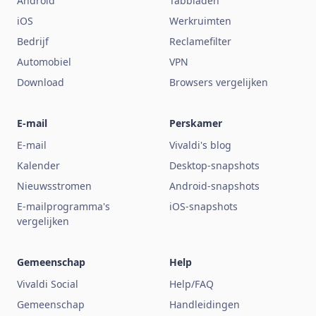
Android
Tabbladen
iOS
Werkruimten
Bedrijf
Reclamefilter
Automobiel
VPN
Download
Browsers vergelijken
E-mail
Perskamer
E-mail
Vivaldi's blog
Kalender
Desktop-snapshots
Nieuwsstromen
Android-snapshots
E-mailprogramma's
iOS-snapshots
vergelijken
Gemeenschap
Help
Vivaldi Social
Help/FAQ
Gemeenschap
Handleidingen