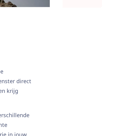
de
nster direct
en krijg
rschillende
mte
rie in jouw