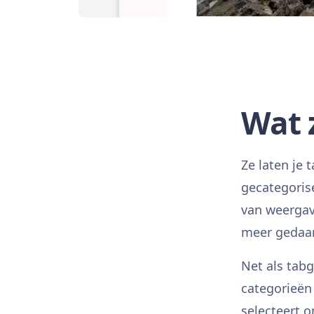
Wat 
Ze laten je
gecategoris
van weergave
meer gedaa
Net als tab
categorieën
selecteert o