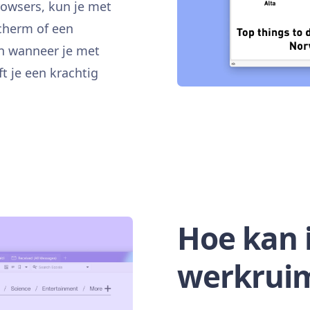
rowsers, kun je met
scherm of een
n wanneer je met
t je een krachtig
Hoe kan 
werkrui