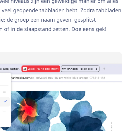
ee niveaus zijn een geweldige manier om alles
je veel geopende tabbladen hebt. Zodra tabbladen
je: de groep een naam geven, gesplitst
 of in de slaapstand zetten. Doe eens gek!