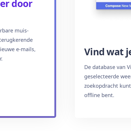
ter door
erbare muis-
terugkerende
Vind wat j
nieuwe e-mails,
.
De database van Viv
geselecteerde wee
zoekopdracht kunt 
offline bent.