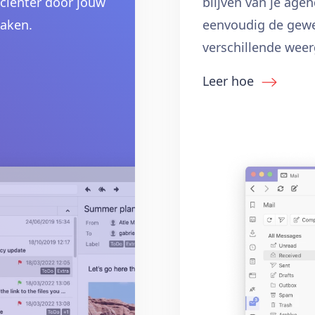
iciënter door jouw
blijven van je age
taken.
eenvoudig de gewe
verschillende wee
Leer hoe