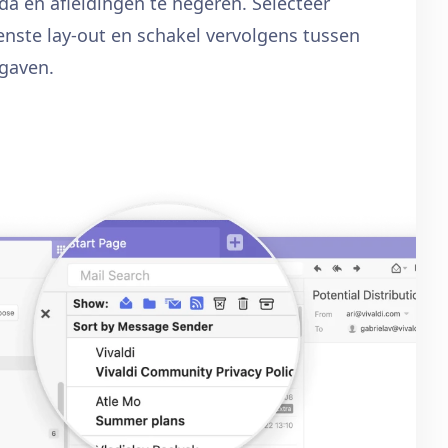
nda en afleidingen te negeren. Selecteer
nste lay-out en schakel vervolgens tussen
rgaven.