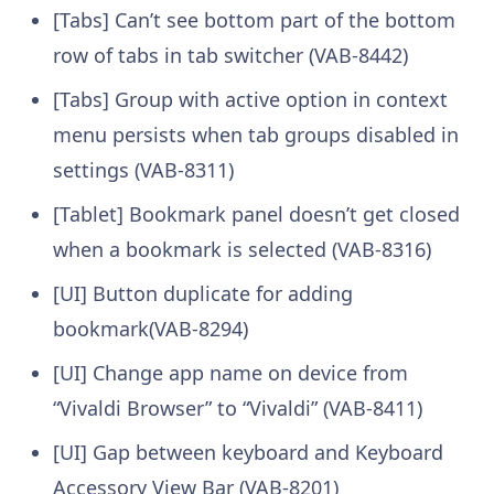
[Tabs] Can’t see bottom part of the bottom
row of tabs in tab switcher (VAB-8442)
[Tabs] Group with active option in context
menu persists when tab groups disabled in
settings (VAB-8311)
[Tablet] Bookmark panel doesn’t get closed
when a bookmark is selected (VAB-8316)
[UI] Button duplicate for adding
bookmark(VAB-8294)
[UI] Change app name on device from
“Vivaldi Browser” to “Vivaldi” (VAB-8411)
[UI] Gap between keyboard and Keyboard
Accessory View Bar (VAB-8201)