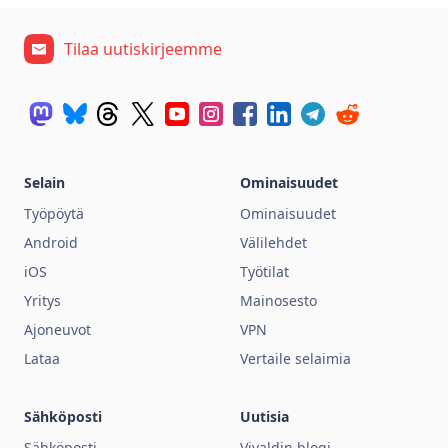
Tilaa uutiskirjeemme
Selain
Ominaisuudet
Työpöytä
Ominaisuudet
Android
Välilehdet
iOS
Työtilat
Yritys
Mainosesto
Ajoneuvot
VPN
Lataa
Vertaile selaimia
Sähköposti
Uutisia
Sähköposti
Vivaldin blogi