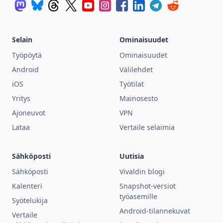
Selain
Ominaisuudet
Työpöytä
Ominaisuudet
Android
Välilehdet
iOS
Työtilat
Yritys
Mainosesto
Ajoneuvot
VPN
Lataa
Vertaile selaimia
Sähköposti
Uutisia
Sähköposti
Vivaldin blogi
Kalenteri
Snapshot-versiot
työasemille
Syötelukija
Android-tilannekuvat
Vertaile