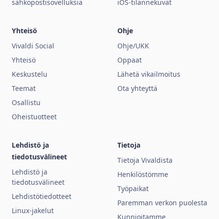
sähköpostisovelluksia
iOS-tilannekuvat
Yhteisö
Ohje
Vivaldi Social
Ohje/UKK
Yhteisö
Oppaat
Keskustelu
Lähetä vikailmoitus
Teemat
Ota yhteyttä
Osallistu
Oheistuotteet
Lehdistö ja
Tietoja
tiedotusvälineet
Tietoja Vivaldista
Lehdistö ja
Henkilöstömme
tiedotusvälineet
Työpaikat
Lehdistötiedotteet
Paremman verkon puolesta
Linux-jakelut
Kunnioitamme