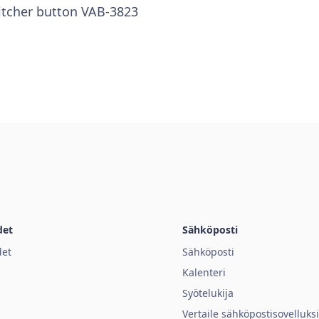
itcher button VAB-3823
det
Sähköposti
et
Sähköposti
Kalenteri
Syötelukija
Vertaile sähköpostisovelluks