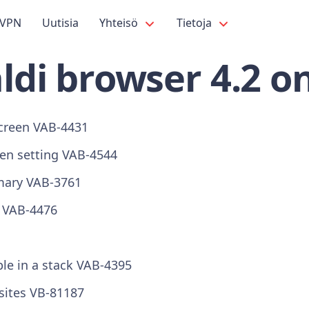
VPN
Uutisia
Yhteisö
Tietoja
ldi browser 4.2 o
 screen VAB-4431
-en setting VAB-4544
mmary VAB-3761
s VAB-4476
le in a stack VAB-4395
bsites VB-81187