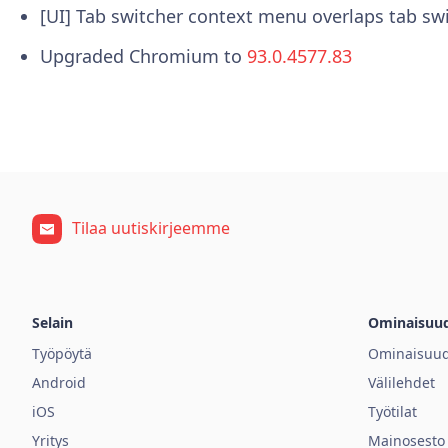
[UI] Tab switcher context menu overlaps tab sw
Upgraded Chromium to
93.0.4577.83
Tilaa uutiskirjeemme
Selain
Ominaisuu
Työpöytä
Ominaisuud
Android
Välilehdet
iOS
Työtilat
Yritys
Mainosesto