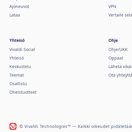
Ajoneuvot
VPN
Lataa
Vertaile sel
Yhteisö
Ohje
Vivaldi Social
Ohje/UKK
Yhteisö
Oppaat
Keskustelu
Lähetä vika
Teemat
Ota yhteytt
Osallistu
Oheistuotteet
© Vivaldi Technologies™
— Kaikki oikeudet pidätetää