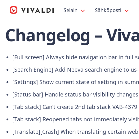
Selain
Sähköposti
Changelog – Viva
[Full screen] Always hide navigation bar in full
[Search Engine] Add Neeva search engine to us
[Settings] Show current state of setting in su
[Status bar] Handle status bar visibility change
[Tab stack] Can’t create 2nd tab stack VAB-4379
[Tab stack] Reopened tabs not immediately visib
[Translate][Crash] When translating certain we