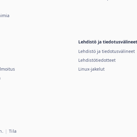
aimia
Lehdistö ja tiedotusvälinee
Lehdistö ja tiedotusvälineet
Lehdistötiedotteet
ilmoitus
Linux-jakelut
ä
n.
|
Tila