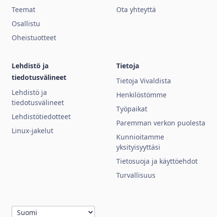
Teemat
Ota yhteyttä
Osallistu
Oheistuotteet
Lehdistö ja
Tietoja
tiedotusvälineet
Tietoja Vivaldista
Lehdistö ja
Henkilöstömme
tiedotusvälineet
Työpaikat
Lehdistötiedotteet
Paremman verkon puolesta
Linux-jakelut
Kunnioitamme
yksityisyyttäsi
Tietosuoja ja käyttöehdot
Turvallisuus