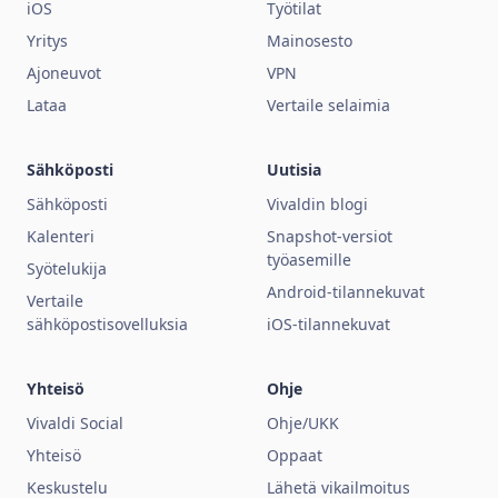
iOS
Työtilat
Yritys
Mainosesto
Ajoneuvot
VPN
Lataa
Vertaile selaimia
Sähköposti
Uutisia
Sähköposti
Vivaldin blogi
Kalenteri
Snapshot-versiot
työasemille
Syötelukija
Android-tilannekuvat
Vertaile
sähköpostisovelluksia
iOS-tilannekuvat
Yhteisö
Ohje
Vivaldi Social
Ohje/UKK
Yhteisö
Oppaat
Keskustelu
Lähetä vikailmoitus