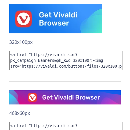
320x100px
468x60px