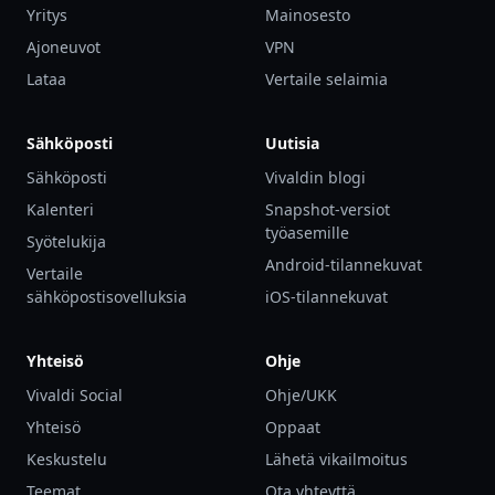
Yritys
Mainosesto
Ajoneuvot
VPN
Lataa
Vertaile selaimia
Sähköposti
Uutisia
Sähköposti
Vivaldin blogi
Kalenteri
Snapshot-versiot
työasemille
Syötelukija
Android-tilannekuvat
Vertaile
sähköpostisovelluksia
iOS-tilannekuvat
Yhteisö
Ohje
Vivaldi Social
Ohje/UKK
Yhteisö
Oppaat
Keskustelu
Lähetä vikailmoitus
Teemat
Ota yhteyttä