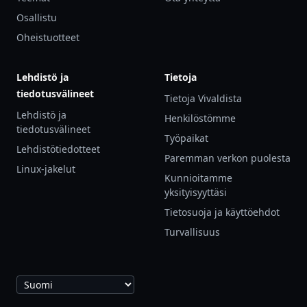
Osallistu
Oheistuotteet
Lehdistö ja
Tietoja
tiedotusvälineet
Tietoja Vivaldista
Lehdistö ja
Henkilöstömme
tiedotusvälineet
Työpaikat
Lehdistötiedotteet
Paremman verkon puolesta
Linux-jakelut
Kunnioitamme
yksityisyyttäsi
Tietosuoja ja käyttöehdot
Turvallisuus