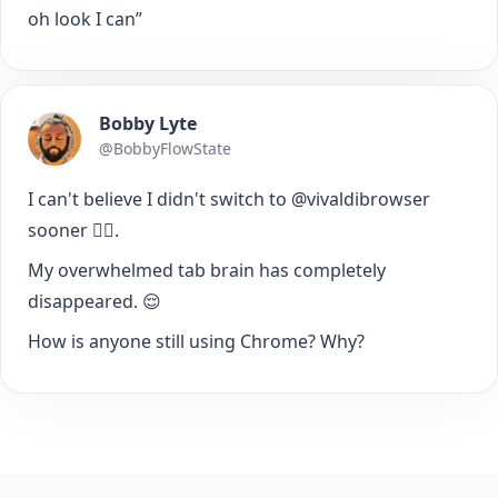
oh look I can”
Bobby Lyte
@BobbyFlowState
I can't believe I didn't switch to @vivaldibrowser
sooner 🤦‍♂️.
My overwhelmed tab brain has completely
disappeared. 😌
How is anyone still using Chrome? Why?