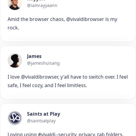
@iamrayyaann
Amid the browser chaos, @vivaldibrowser is my
rock.
James
@jameshuisang
I love @vivaldibrowser, y'all have to switch over. I feel
safe, I feel cozy, and I feel limitless.
Saints at Play
@saintsatplay
Loving using #vivaldi--security, privacy, tab folders,