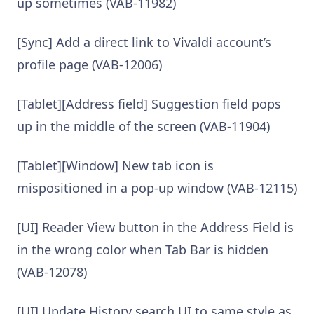
up sometimes (VAB-11982)
[Sync] Add a direct link to Vivaldi account’s
profile page (VAB-12006)
[Tablet][Address field] Suggestion field pops
up in the middle of the screen (VAB-11904)
[Tablet][Window] New tab icon is
mispositioned in a pop-up window (VAB-12115)
[UI] Reader View button in the Address Field is
in the wrong color when Tab Bar is hidden
(VAB-12078)
[UI] Update History search UI to same style as