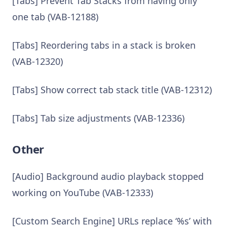
[Tabs] Prevent Tab Stacks from having only
one tab (VAB-12188)
[Tabs] Reordering tabs in a stack is broken
(VAB-12320)
[Tabs] Show correct tab stack title (VAB-12312)
[Tabs] Tab size adjustments (VAB-12336)
Other
[Audio] Background audio playback stopped
working on YouTube (VAB-12333)
[Custom Search Engine] URLs replace ‘%s’ with