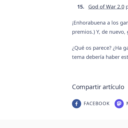
God of War 2.0
p
¡Enhorabuena a los ga
premios.) Y, de nuevo, 
¿Qué os parece? ¿Ha ga
tema debería haber estad
Compartir artículo
FACEBOOK