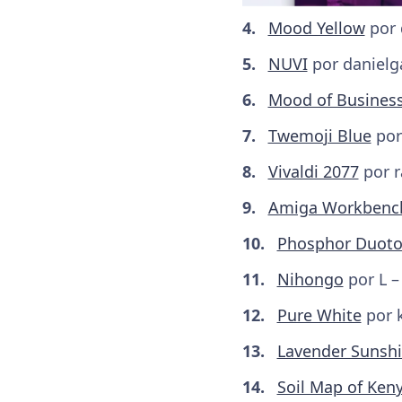
Mood Yellow
por 
NUVI
por danielg
Mood of Busines
Twemoji Blue
por
Vivaldi 2077
por r
Amiga Workbench
Phosphor Duot
Nihongo
por L –
Pure White
por k
Lavender Sunsh
Soil Map of Ken