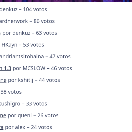
denkuz – 104 votos
ardnerwork – 86 votos
s
por denkuz – 63 votos
 HKayn – 53 votos
andriantsitohaina – 47 votos
 1.3
por MCSLOW – 46 votos
one
por kshitij – 44 votos
 38 votos
ushigro – 33 votos
ine
por queni – 26 votos
ya
por alex – 24 votos