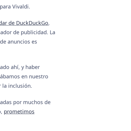
ara Vivaldi.
adar de DuckDuckGo
,
ador de publicidad. La
 de anuncios es
ado ahí, y haber
esábamos en nuestro
la inclusión.
usadas por muchos de
o,
prometimos