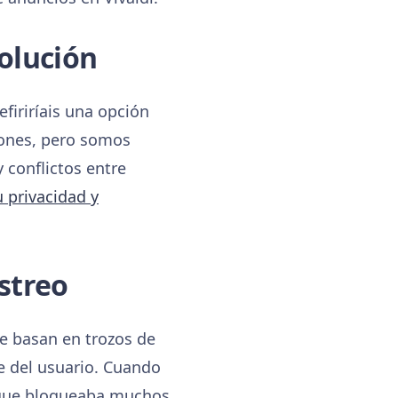
olución
firiríais una opción
iones, pero somos
 conflictos entre
u privacidad y
streo
Se basan en trozos de
e del usuario. Cuando
 que bloqueaba muchos