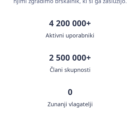
njimi zgradimo brskalnik, ki si ga zaslužijo.
4 200 000+
Aktivni uporabniki
2 500 000+
Člani skupnosti
0
Zunanji vlagatelji