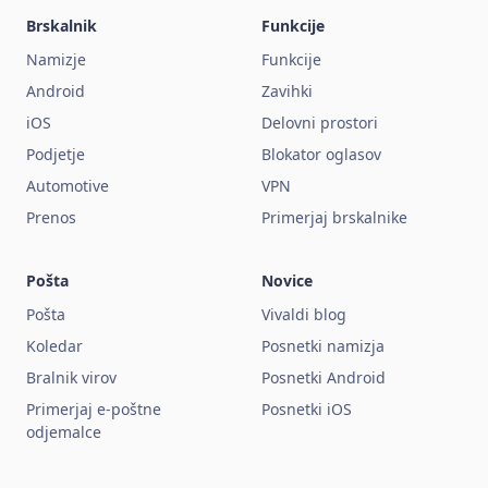
Brskalnik
Funkcije
Namizje
Funkcije
Android
Zavihki
iOS
Delovni prostori
Podjetje
Blokator oglasov
Automotive
VPN
Prenos
Primerjaj brskalnike
Pošta
Novice
Pošta
Vivaldi blog
Koledar
Posnetki namizja
Bralnik virov
Posnetki Android
Primerjaj e-poštne
Posnetki iOS
odjemalce