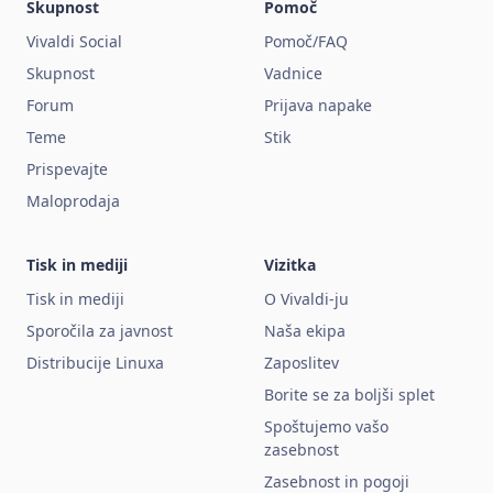
Skupnost
Pomoč
Vivaldi Social
Pomoč/FAQ
Skupnost
Vadnice
Forum
Prijava napake
Teme
Stik
Prispevajte
Maloprodaja
Tisk in mediji
Vizitka
Tisk in mediji
O Vivaldi-ju
Sporočila za javnost
Naša ekipa
Distribucije Linuxa
Zaposlitev
Borite se za boljši splet
Spoštujemo vašo
zasebnost
Zasebnost in pogoji