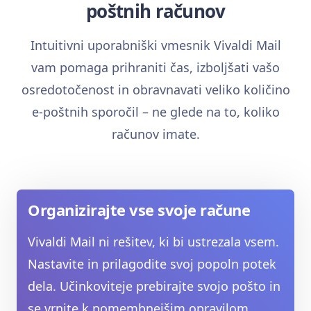
poštnih računov
Intuitivni uporabniški vmesnik Vivaldi Mail
vam pomaga prihraniti čas, izboljšati vašo
osredotočenost in obravnavati veliko količino
e-poštnih sporočil – ne glede na to, koliko
računov imate.
Organizirajte vse svoje račune
Vivaldi Mail ni rešitev, ki bi ustrezala vsem.
Nastavite in prilagodite svoj popoln potek
dela. Učinkoviteje prebirajte svojo pošto in
se vrnite k pomembnejšim opravilom.