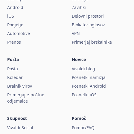
Android
Zavihki
iOS
Delovni prostori
Podjetje
Blokator oglasov
Automotive
VPN
Prenos
Primerjaj brskalnike
Pošta
Novice
Pošta
Vivaldi blog
Koledar
Posnetki namizja
Bralnik virov
Posnetki Android
Primerjaj e-poštne
Posnetki iOS
odjemalce
Skupnost
Pomoč
Vivaldi Social
Pomoč/FAQ