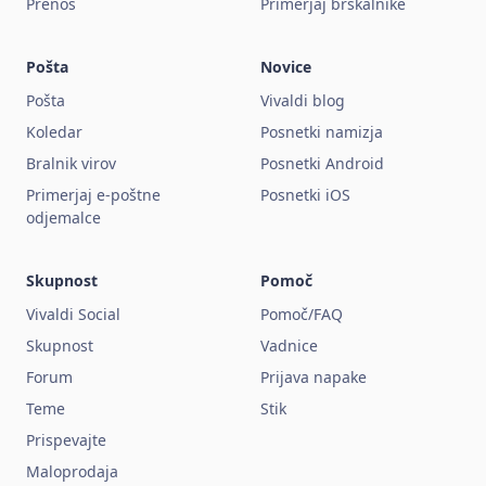
Prenos
Primerjaj brskalnike
Pošta
Novice
Pošta
Vivaldi blog
Koledar
Posnetki namizja
Bralnik virov
Posnetki Android
Primerjaj e-poštne
Posnetki iOS
odjemalce
Skupnost
Pomoč
Vivaldi Social
Pomoč/FAQ
Skupnost
Vadnice
Forum
Prijava napake
Teme
Stik
Prispevajte
Maloprodaja