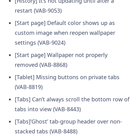
[History] It’s not updating until after a
restart (VAB-9053)
[Start page] Default color shows up as
custom image when reopen wallpaper
settings (VAB-9024)
[Start page] Wallpaper not properly
removed (VAB-8868)
[Tablet] Missing buttons on private tabs
(VAB-8819)
[Tabs] Can’t always scroll the bottom row of
tabs into view (VAB-8443)
[Tabs]’Ghost’ tab-group header over non-
stacked tabs (VAB-8488)