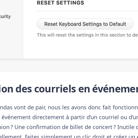
on des courriels en événeme
gendas vont de pair, nous les avons donc fait fonctio
 événement directement à partir d’un courriel ou d’
n ? Une confirmation de billet de concert ? Inutile 
uellement, faites simplement un clic droit et créez u