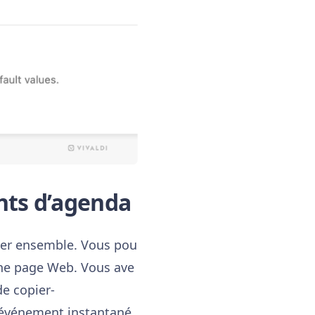
nts d’agenda
nner ensemble. Vous pou
une page Web. Vous ave
de copier-
n événement instantané