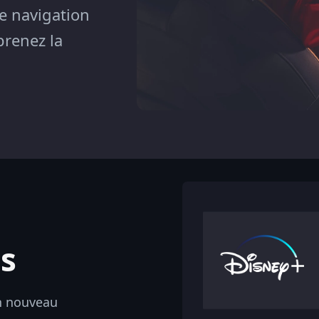
ne navigation
prenez la
is
n nouveau