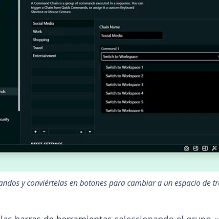
dos y conviértelas en botones para cambiar a un espacio de tra
 las
barras de herramientas
seleccionando el grupo 