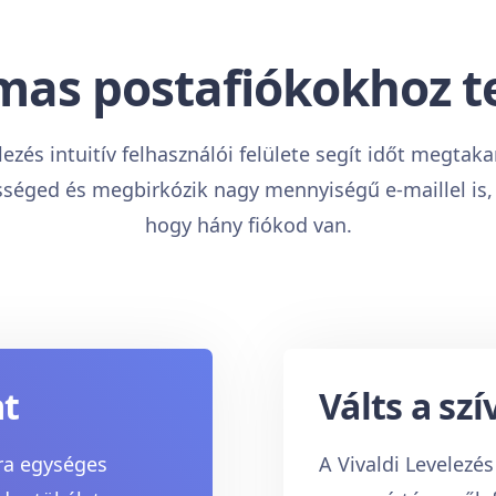
mas postafiókokhoz t
lezés intuitív felhasználói felülete segít időt megtakarí
éged és megbirkózik nagy mennyiségű e-maillel is, 
hogy hány fiókod van.
at
Válts a sz
ra egységes
A Vivaldi Levelezé