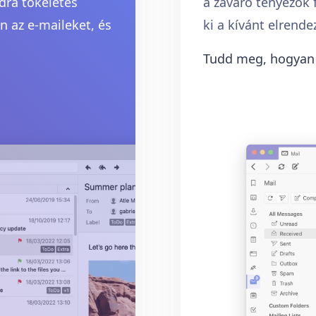
dra tökéletes
a zavaró tényezők 
 az e-maileket, és
ki a kívánt elrend
Tudd meg, hogyan