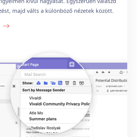
figyelmen kívül hagyását. Egyszerűen válaszd
ezést, majd válts a különböző nézetek között.