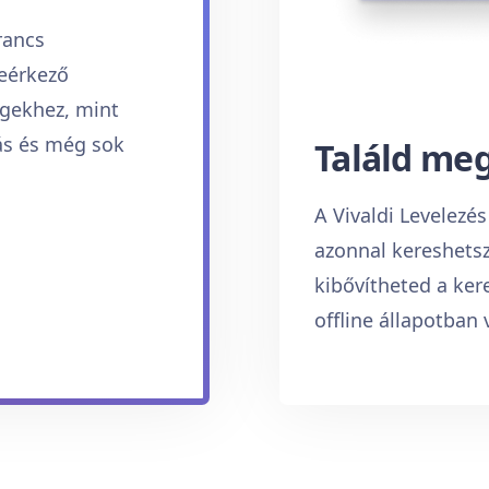
rancs
beérkező
égekhez, mint
lás és még sok
Találd me
A Vivaldi Levelezé
azonnal kereshetsz
kibővítheted a ker
offline állapotban 