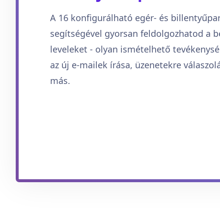
A 16 konfigurálható egér- és billentyűpa
segítségével gyorsan feldolgozhatod a 
leveleket - olyan ismételhető tevékenys
az új e-mailek írása, üzenetekre válaszo
más.