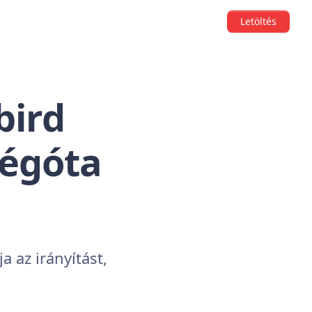
Letöltés
bird
régóta
a az irányítást,