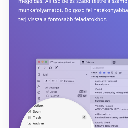
megoldás. Állítsd be és szabd testre a számo
munkafolyamatot. Dolgozd fel hatékonyabban
térj vissza a fontosabb feladatokhoz.