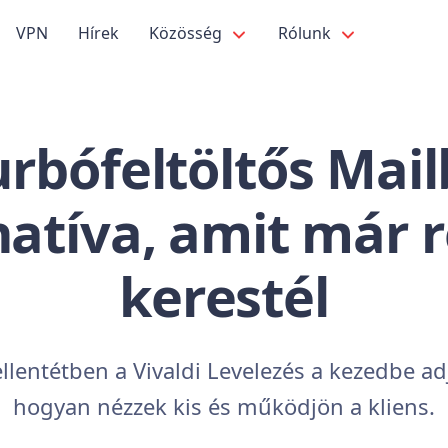
VPN
Hírek
Közösség
Rólunk
urbófeltöltős Mail
natíva, amit már 
kerestél
llentétben a Vivaldi Levelezés a kezedbe adj
hogyan nézzek kis és működjön a kliens.