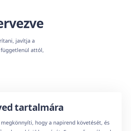
ervezve
tani, javítja a
függetlenül attól,
íved tartalmára
s megkönnyíti, hogy a napirend követését, és