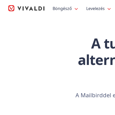
Böngésző
Levelezés
A t
alter
A Mailbirddel e