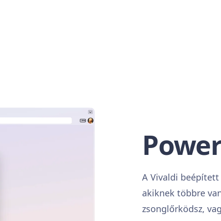
Power
A Vivaldi beépítet
akiknek többre van
zsonglőrködsz, vag