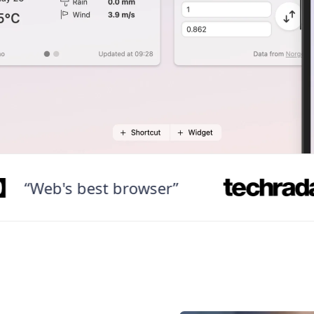
eb's best browser”
“