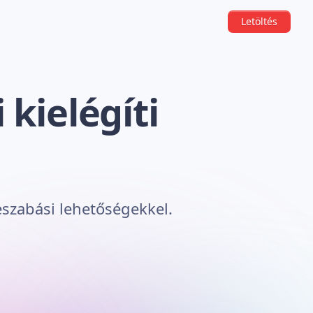
Letöltés
kielégíti
eszabási lehetőségekkel.