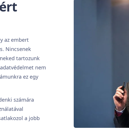
ért
ly az embert
s. Nincsenek
k neked tartozunk
z adatvédelmet nem
zámunkra ez egy
ndenki számára
ználatával
atlakozol a jobb