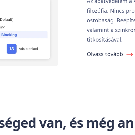
Az adatvédelem a 
filozófia. Nincs pr
ostobaság. Beépíte
valamint a szinkro
titkosításával.
Olvass tovább
séged van, és még ann