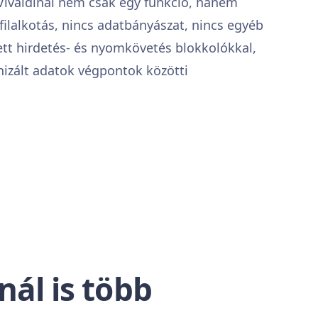
Vivaldinál nem csak egy funkció, hanem
ofilalkotás, nincs adatbányászat, nincs egyéb
tt hirdetés- és nyomkövetés blokkolókkal,
nizált adatok végpontok közötti
ál is több