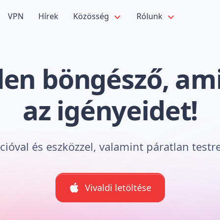
VPN
Hírek
Közösség
Rólunk
len böngésző, ami 
az igényeidet!
óval és eszközzel, valamint páratlan testr
Vivaldi letöltése