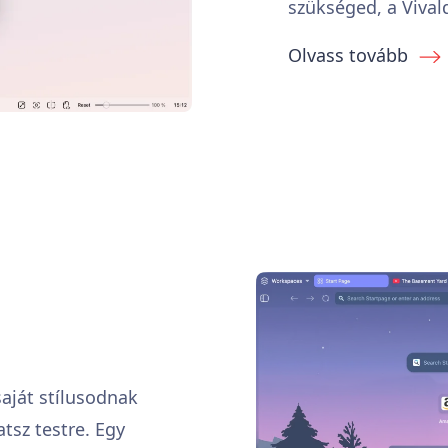
szükséged, a Vival
Olvass tovább
saját stílusodnak
sz testre. Egy