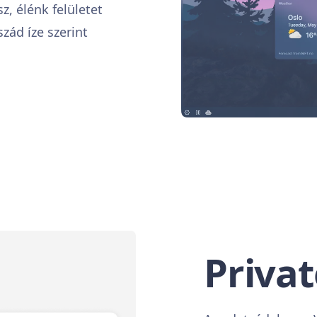
, élénk felületet
szád íze szerint
Privat