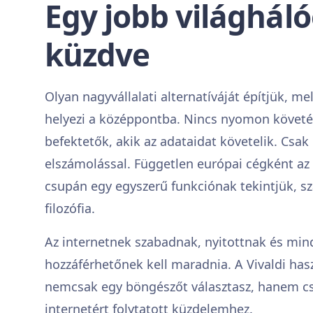
Egy jobb világháló
küzdve
Olyan nagyvállalati alternatíváját építjük, me
helyezi a középpontba. Nincs nyomon követé
befektetők, akik az adataidat követelik. Csa
elszámolással. Független európai cégként a
csupán egy egyszerű funkciónak tekintjük, s
filozófia.
Az internetnek szabadnak, nyitottnak és mi
hozzáférhetőnek kell maradnia. A Vivaldi has
nemcsak egy böngészőt választasz, hanem cs
internetért folytatott küzdelemhez.