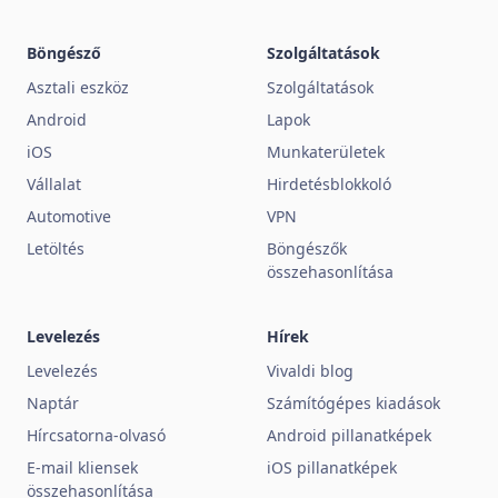
Böngésző
Szolgáltatások
Asztali eszköz
Szolgáltatások
Android
Lapok
iOS
Munkaterületek
Vállalat
Hirdetésblokkoló
Automotive
VPN
Letöltés
Böngészők
összehasonlítása
Levelezés
Hírek
Levelezés
Vivaldi blog
Naptár
Számítógépes kiadások
Hírcsatorna-olvasó
Android pillanatképek
E-mail kliensek
iOS pillanatképek
összehasonlítása