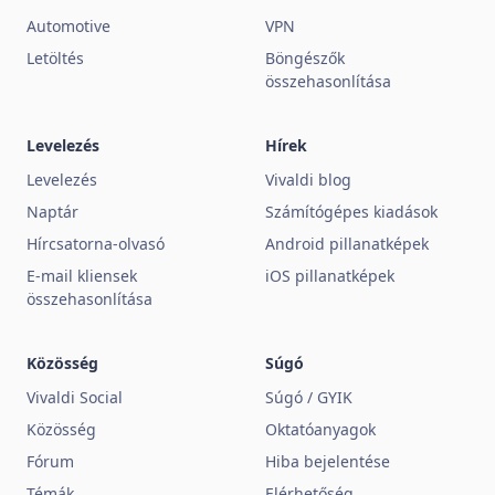
Automotive
VPN
Letöltés
Böngészők
összehasonlítása
Levelezés
Hírek
Levelezés
Vivaldi blog
Naptár
Számítógépes kiadások
Hírcsatorna-olvasó
Android pillanatképek
E-mail kliensek
iOS pillanatképek
összehasonlítása
Közösség
Súgó
Vivaldi Social
Súgó / GYIK
Közösség
Oktatóanyagok
Fórum
Hiba bejelentése
Témák
Elérhetőség