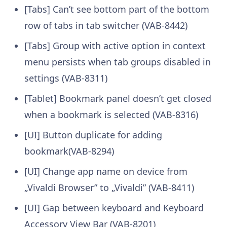
[Tabs] Can’t see bottom part of the bottom
row of tabs in tab switcher (VAB-8442)
[Tabs] Group with active option in context
menu persists when tab groups disabled in
settings (VAB-8311)
[Tablet] Bookmark panel doesn’t get closed
when a bookmark is selected (VAB-8316)
[UI] Button duplicate for adding
bookmark(VAB-8294)
[UI] Change app name on device from
„Vivaldi Browser” to „Vivaldi” (VAB-8411)
[UI] Gap between keyboard and Keyboard
Accessory View Bar (VAB-8201)