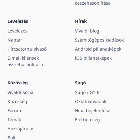
összehasonlítása
Levelezés
Hírek
Levelezés
Vivaldi blog
Naptár
Számítógépes kiadások
Hírcsatorna-olvasó
Android pillanatképek
E-mail kliensek
iOS pillanatképek
összehasonlítása
Közösség
Súgó
Vivaldi Social
Súgó / GYIK
Közösség
Oktatóanyagok
Fórum
Hiba bejelentése
Témák
Elérhetőség
Hozzájárulás
Bolt