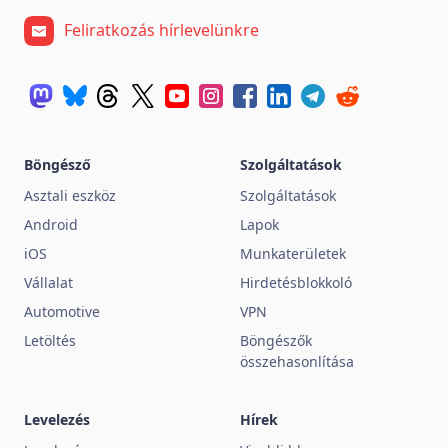
Feliratkozás hírlevelünkre
Böngésző
Szolgáltatások
Asztali eszköz
Szolgáltatások
Android
Lapok
iOS
Munkaterületek
Vállalat
Hirdetésblokkoló
Automotive
VPN
Letöltés
Böngészők
összehasonlítása
Levelezés
Hírek