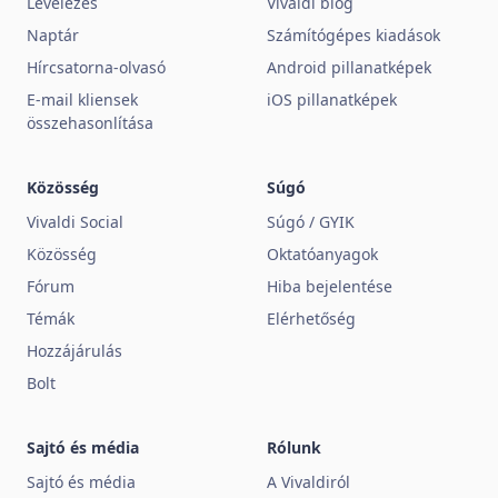
Levelezés
Vivaldi blog
Naptár
Számítógépes kiadások
Hírcsatorna-olvasó
Android pillanatképek
E-mail kliensek
iOS pillanatképek
összehasonlítása
Közösség
Súgó
Vivaldi Social
Súgó / GYIK
Közösség
Oktatóanyagok
Fórum
Hiba bejelentése
Témák
Elérhetőség
Hozzájárulás
Bolt
Sajtó és média
Rólunk
Sajtó és média
A Vivaldiról