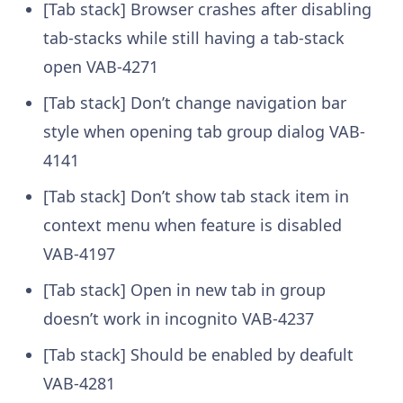
[Tab stack] Browser crashes after disabling
tab-stacks while still having a tab-stack
open
VAB-4271
[Tab stack] Don’t change navigation bar
style when opening tab group dialog
VAB-
4141
[Tab stack] Don’t show tab stack item in
context menu when feature is disabled
VAB-4197
[Tab stack] Open in new tab in group
doesn’t work in incognito
VAB-4237
[Tab stack] Should be enabled by deafult
VAB-4281