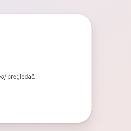
voj
pregledač.