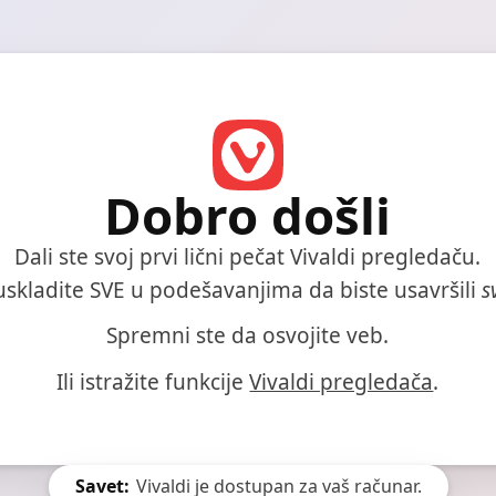
Dobro došli
Dali ste svoj prvi lični pečat Vivaldi pregledaču.
 uskladite SVE u podešavanjima da biste usavršili
s
Spremni ste da osvojite veb.
Ili istražite funkcije
Vivaldi pregledača
.
Savet:
Vivaldi je dostupan za vaš računar.