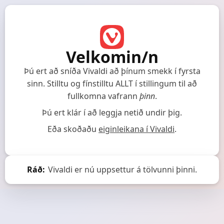
Velkomin/n
Þú ert að sníða Vivaldi að þínum smekk í fyrsta
sinn.
Stilltu og fínstilltu ALLT í stillingum til að
fullkomna vafrann
þinn
.
Þú ert klár í að leggja netið undir þig.
Eða skoðaðu
eiginleikana í Vivaldi
.
Ráð:
Vivaldi er nú uppsettur á tölvunni þinni.